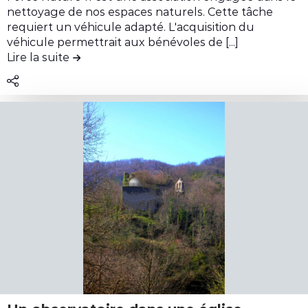
r
nettoyage de nos espaces naturels. Cette tâche
e
requiert un véhicule adapté. L'acquisition du
l
véhicule permettrait aux bénévoles de [...]
Lire la suite
de la contribution Acheter un véhicule pou
e
c
o
n
t
e
n
u
d
e
l
a
c
o
n
t