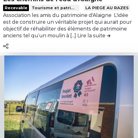
c
t
r
L
Recevable
Tourisme et patrimoine
LA PIEGE AU RAZES
l
e
i
i
Association les amis du patrimoine d'Alaigne L'idée
u
r
b
r
est de construire un véritable projet qui aurait pour
s
r
u
e
objectif de réhabiliter des éléments de patrimoine
i
a
t
l
anciens tel qu’un moulin à [...]
Lire la suite
de la contrib
v
s
i
e
e
s
o
c
e
n
o
s
R
n
e
e
t
n
n
e
f
f
n
r
o
u
i
r
d
c
c
e
h
e
l
e
r
a
f
l
c
a