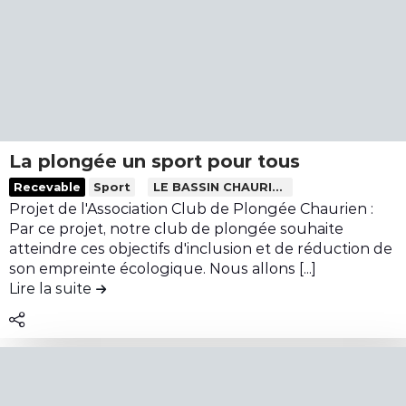
r
d
d
s
e
a
l
l
p
i
a
t
e
c
é
u
o
a
à
n
u
G
t
La plongée un sport pour tous
x
r
r
L
Recevable
Sport
LE BASSIN CHAURIEN
e
u
i
i
Projet de l'Association Club de Plongée Chaurien :
n
i
b
r
Par ce projet, notre club de plongée souhaite
f
s
u
e
atteindre ces objectifs d'inclusion et de réduction de
a
s
t
l
son empreinte écologique. Nous allons [...]
n
a
i
Lire la suite
de la contribution La plongée un sport po
e
t
n
o
c
s
n
o
d
D
n
e
e
t
l
s
e