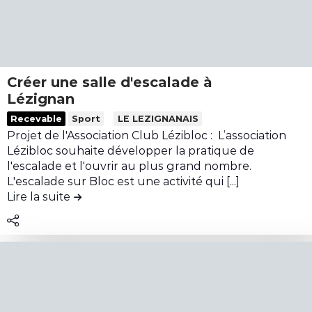
a
e
n
a
c
é
s
c
-
q
d
o
d
u
e
n
e
i
l
t
Créer une salle d'escalade à
-
n
'
r
Lézignan
M
e
i
L
e
Recevable
Sport
LE LEZIGNANAIS
a
b
i
r
Projet de l'Association Club Lézibloc : L’association
u
u
r
Lézibloc souhaite développer la pratique de
d
t
e
l'escalade et l'ouvrir au plus grand nombre.
'
i
l
L'escalade sur Bloc est une activité qui [...]
A
o
Lire la suite
de la contribution Créer une salle d'escala
e
l
n
c
a
A
o
i
c
n
g
h
t
n
a
e
e
t
n