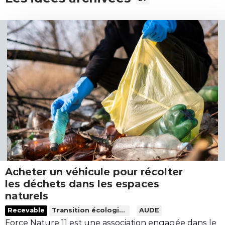
Acheter un véhicule pour récolter
les déchets dans les espaces
naturels
L
Recevable
Transition écologique
AUDE
i
Force Nature 11 est une association engagée dans le