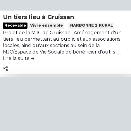
c
é
l
o
m
i
n
Un tiers lieu à Gruissan
i
e
t
L
Recevable
Vivre ensemble
NARBONNE 2 RURAL
n
u
r
i
Projet de la MJC de Gruissan : Aménagement d'un
i
d
i
r
tiers lieu permettant au public et aux associations
n
e
b
e
locales, ainsi qu'aux sections au sein de la
p
u
l
MJC/Espace de Vie Sociale de bénéficier d'outils [...]
r
t
Lire la suite
de la contribution Un tiers lieu à Gruissan
e
a
i
c
t
o
o
i
n
n
q
A
t
u
c
e
e
h
n
s
e
u
c
t
d
u
e
e
l
r
l