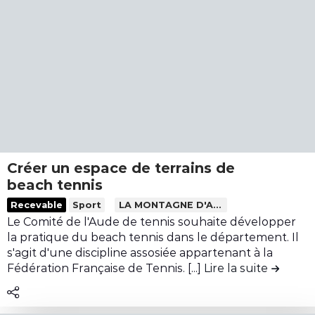
y
é
e
m
e
n
p
r
u
i
u
d
q
n
e
u
e
l
e
s
a
c
a
c
o
l
o
r
l
n
Créer un espace de terrains de
b
e
t
beach tennis
i
d
r
L
Recevable
Sport
LA MONTAGNE D'ALARIC
è
'
i
i
Le Comité de l'Aude de tennis souhaite développer
r
e
b
r
la pratique du beach tennis dans le département. Il
e
s
u
e
s'agit d'une discipline assosiée appartenant à la
s
c
t
l
Fédération Française de Tennis. [...]
Lire la suite
de la co
s
a
i
e
u
l
o
c
d
a