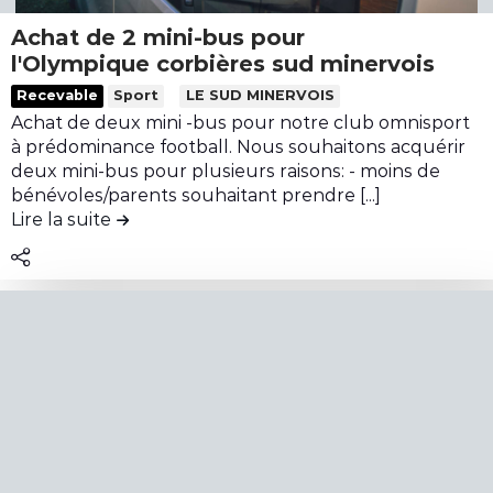
e
o
c
s
n
Achat de 2 mini-bus pour
e
a
t
l'Olympique corbières sud minervois
a
c
r
L
Recevable
Sport
LE SUD MINERVOIS
u
t
i
i
Achat de deux mini -bus pour notre club omnisport
x
i
b
r
à prédominance football. Nous souhaitons acquérir
é
o
u
e
deux mini-bus pour plusieurs raisons: - moins de
t
n
t
l
bénévoles/parents souhaitant prendre [...]
a
s
i
Lire la suite
de la contribution Achat de 2 mini-bus pou
e
n
d
o
c
g
e
n
o
s
s
L
n
d
a
e
t
e
u
s
e
P
v
c
n
e
e
h
u
y
t
e
d
r
a
m
e
i
g
i
l