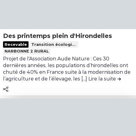
t
e
a
u
t
c
r
O
o
e
f
n
l
f
t
Des printemps plein d'Hirondelles
l
r
r
L
Recevable
Transition écologique
e
i
i
i
NARBONNE 2 RURAL
s
r
b
r
Projet de l'Association Aude Nature : Ces 30
d
u
e
dernières années, les populations d’hirondelles ont
u
t
l
chuté de 40% en France suite à la modernisation de
m
i
l’agriculture et de l’élevage, les [...]
Lire la suite
de la co
e
a
o
c
t
n
o
é
U
n
r
n
t
i
t
e
e
i
n
l
e
u
a