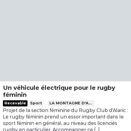
n
o
m
d
C
n
i
e
r
t
n
à
é
e
e
L
a
n
r
é
t
u
v
z
i
d
o
i
o
e
i
g
n
l
s
n
d
a
a
'
c
n
u
o
n
n
Un véhicule électrique pour le rugby
t
t
féminin
e
r
L
Recevable
Sport
LA MONTAGNE D'ALARIC
r
i
i
Projet de la section féminine du Rugby Club d'Alaric :
r
b
r
Le rugby féminin prend un essor important dans le
a
u
e
sport féminin en général, au niveau des licenciés
i
t
l
rugby en particulier. Accompagner ce [...]