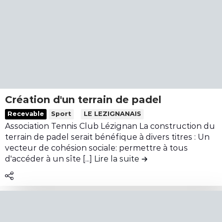
d
u
e
d
2
e
m
l
i
a
n
c
i
o
-
n
b
t
Création d'un terrain de padel
u
r
L
Recevable
Sport
LE LEZIGNANAIS
s
i
i
Association Tennis Club Lézignan La construction du
p
b
r
terrain de padel serait bénéfique à divers titres : Un
o
u
e
vecteur de cohésion sociale: permettre à tous
u
t
l
d'accéder à un sîte [...]
Lire la suite
de la contribution C
r
i
e
l
o
c
'
n
o
O
C
n
l
r
t