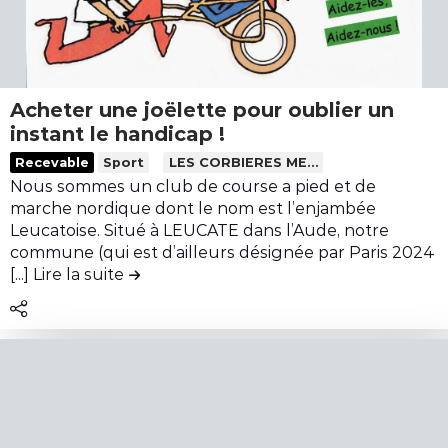
é
a
h
c
i
o
c
n
u
t
Acheter une joëlette pour oublier un
l
r
instant le handicap !
e
i
L
Recevable
Sport
LES CORBIERES MEDITERRANEE
p
b
i
Nous sommes un club de course a pied et de
o
u
r
marche nordique dont le nom est l’enjambée
u
t
e
Leucatoise. Situé à LEUCATE dans l’Aude, notre
r
i
l
commune (qui est d’ailleurs désignée par Paris 2024
r
o
[...]
Lire la suite
de la contribution Acheter une joëlette 
e
é
n
c
c
U
o
o
n
n
l
o
t
t
b
e
e
s
n
r
e
u