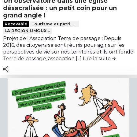
Un observatoire dans une église
r
désacralisée : un petit coin pour un
i
grand angle !
b
L
Recevable
Tourisme et patrimoine
u
i
LA REGION LIMOUXINE
t
r
Projet de l'Association Terre de passage : Depuis
i
e
2016, des citoyens se sont réunis pour agir sur les
o
l
perspectives de vie sur nos territoires et ils ont fondé
n
Terre de passage, association [...]
Lire la suite
de la cont
e
A
c
c
o
h
n
e
t
t
e
e
n
r
u
u
d
n
e
v
l