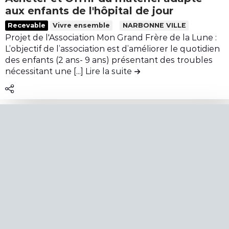
i
c
t
aux enfants de l'hôpital de jour
s
t
r
L
Recevable
Vivre ensemble
NARBONNE VILLE
r
i
i
Projet de l'Association Mon Grand Frère de la Lune :
i
b
r
L’objectif de l’association est d’améliorer le quotidien
q
u
e
des enfants (2 ans- 9 ans) présentant des troubles
u
t
l
nécessitant une [...]
Lire la suite
de la contribution Achet
e
i
e
p
o
c
o
n
o
u
«
n
r
L
t
l
’
e
e
A
n
r
n
u
u
n
d
g
e
e
b
x
l
y
e
a
f
»