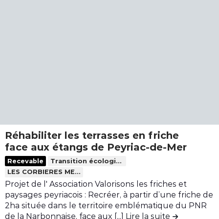
i
h
t
p
s
e
e
a
e
t
n
c
d
e
u
e
é
r
d
s
s
u
e
n
a
n
l
a
c
e
a
t
r
j
c
u
a
o
o
r
l
ë
n
e
i
l
t
Réhabiliter les terrasses en friche
l
s
e
r
face aux étangs de Peyriac-de-Mer
s
é
t
i
L
Recevable
Transition écologique
e
t
b
i
LES CORBIERES MEDITERRANEE
:
e
u
r
Projet de l' Association Valorisons les friches et
u
p
t
e
paysages peyriacois : Recréer, à partir d’une friche de
n
o
i
l
2ha située dans le territoire emblématique du PNR
p
u
o
de la Narbonnaise, face aux [...]
Lire la suite
de la contri
e