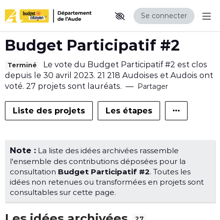
Se connecter
Aff
Aller au contenu principal
Paramètres d'accessibilité
Budget Participatif #2
Le vote du Budget Participatif #2 est clos
Terminé
depuis le 30 avril 2023. 21 218 Audoises et Audois ont
voté. 27 projets sont lauréats.
—
Partager
Liste des projets
Les étapes
Note :
La liste des idées archivées rassemble
l'ensemble des contributions déposées pour la
consultation
Budget Participatif #2
. Toutes les
idées non retenues ou transformées en projets sont
consultables sur cette page.
Les idées archivées
27