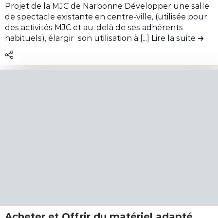
b
i
Projet de la MJC de Narbonne Développer une salle
e
u
r
de spectacle existante en centre-ville, (utilisée pour
r
t
e
des activités MJC et au-delà de ses adhérents
r
i
l
habituels), élargir son utilisation à [...]
Lire la suite
de la
a
o
e
i
n
c
n
U
o
s
n
n
d
v
t
e
é
e
b
h
n
e
i
u
a
c
d
c
u
e
h
l
l
t
e
a
e
é
c
n
l
o
n
e
n
Acheter et Offrir du matériel adapté