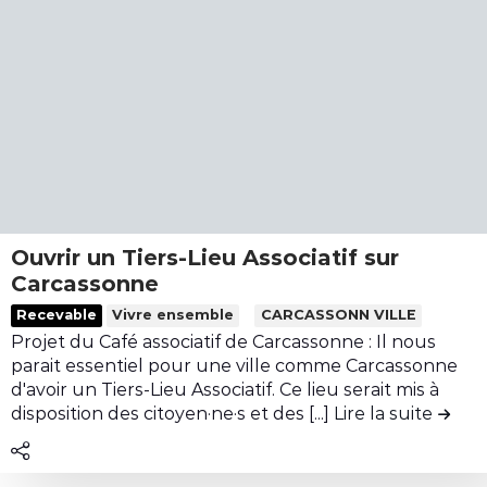
'
p
n
h
r
u
ô
i
d
p
n
e
i
t
l
t
e
a
a
m
c
l
p
o
d
s
n
e
p
t
Ouvrir un Tiers-Lieu Associatif sur
j
l
r
Carcassonne
o
e
i
L
u
Recevable
Vivre ensemble
CARCASSONN VILLE
i
b
i
Projet du Café associatif de Carcassonne : Il nous
r
n
u
r
parait essentiel pour une ville comme Carcassonne
d
t
e
d'avoir un Tiers-Lieu Associatif. Ce lieu serait mis à
'
i
l
disposition des citoyen·ne·s et des [...]
Lire la suite
de la 
H
o
e
i
n
c
r