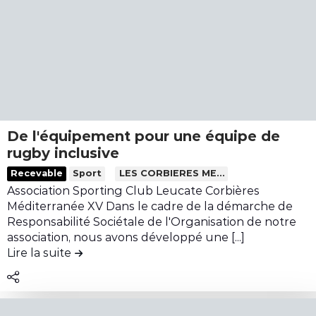
l
r
d
e
v
e
s
a
l
d
t
a
é
o
c
c
i
o
h
r
n
e
e
t
De l'équipement pour une équipe de
t
d
r
rugby inclusive
s
a
i
L
Recevable
Sport
LES CORBIERES MEDITERRANEE
d
n
b
i
Association Sporting Club Leucate Corbières
a
s
u
r
Méditerranée XV Dans le cadre de la démarche de
n
u
t
e
Responsabilité Sociétale de l'Organisation de notre
s
n
i
l
association, nous avons développé une [...]
l
e
o
Lire la suite
de la contribution De l'équipement pour u
e
e
é
n
c
s
g
A
o
e
l
c
n
s