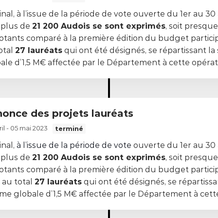
inal, à l’issue de la période de vote ouverte du 1er au 30 
 plus de
21 200 Audois se sont exprimés
, soit presqu
otants comparé à la première édition du budget participa
otal
27 lauréats
qui ont été désignés, se répartissant 
ale d’1,5 M€ affectée par le Département à cette opérat
nnonce des projets lauréats
ril - 05 mai 2023
terminé
inal,
à l’issue de la période de vote
ouverte du 1er au 30 a
 plus de
21 200 Audois se sont exprimés
, soit presqu
otants comparé à la première édition du budget particip
 au total
27 lauréats
qui ont été désignés, se répartissa
e globale d’1,5 M€ affectée par le Département à cette