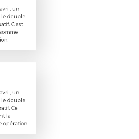
avril, un
e le double
tif. C’est
la somme
ion.
vril, un
e le double
atif. Ce
nt la
 opération.