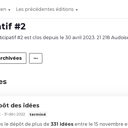
yen
Les précédentes éditions
tif #2
ipatif #2 est clos depuis le 30 avril 2023. 21 218 Audois
archivées
es
épôt des idées
t - 31 déc 2022
terminé
s le dépôt de plus de
331 idées
entre le 15 novembre et