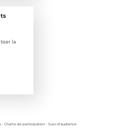
ats
iser la
s
-
Charte de participation
-
Suivi d'audience