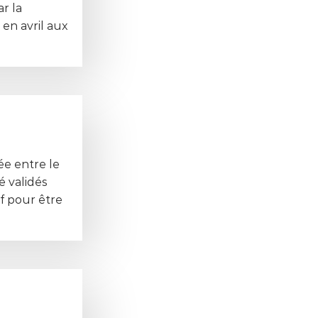
r la
en avril aux
ée entre le
é validés
f pour être