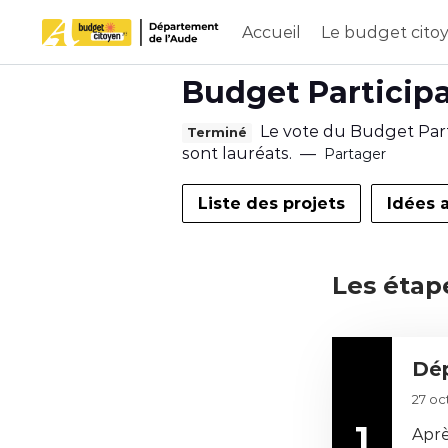
Accueil
Le budget cito
Aller au contenu principal
Paramètres d'accessibilité
Budget Participa
Le vote du Budget Partic
Terminé
sont lauréats.
—
Partager
Liste des projets
Idées 
Les étap
D
27 oc
É
1
Aprè