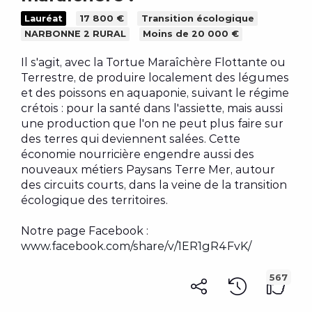
lauréates du budget citoyen #3 de
o
Lauréat
17 800 €
Transition écologique
t
l’Aude ont été invitées par le
NARBONNE 2 RURAL
Moins de 20 000 €
n
Département à assister à la session
En savoir plus
a
prenant acte des résultats du vote.
#
Il s'agit, avec la Tortue Maraîchère Flottante ou
Toutes les étapes
Au cours de l’été 2025, les services du
Terrestre, de produire localement des légumes
2
p
et des poissons en aquaponie, suivant le régime
Département sont allés
à la rencontre
Les projets
crétois : pour la santé dans l'assiette, mais aussi
1
de chaque initiative
sur l’ensemble du
une production que l'on ne peut plus faire sur
e
M
territoire.
Trier
Filtrer
1
des terres qui deviennent salées. Cette
o
S’en est suivie une
instruction
d
économie nourricière engendre aussi des
.
e
n
complémentaire
afin de déterminer
nouveaux métiers Paysans Terre Mer, autour
d
leur faisabilité technique, juridique et
'
des circuits courts, dans la veine de la transition
L
a
u
financière.
écologique des territoires.
f
a
À l’issue de cette instruction, dans un
f
i
Notre page Facebook :
m
délai maximal d’un an après la session de
s
c
www.facebook.com/share/v/1ER1gR4FvK/
juin 2025, les projets sont soumis à la
h
a
a
Mentions légales
-
Politique de confidentialité
-
Conditions générales
-
é
commission permanente, qui attribue la
g
Charte de participation
-
Suivi d'audience
567
Projet porté par :
e
subvention.
n
:
© 2026 ConsultVox
L'association :
(Paysans Terre Mer)
r
Pour faciliter la réalisation des projets, au
A